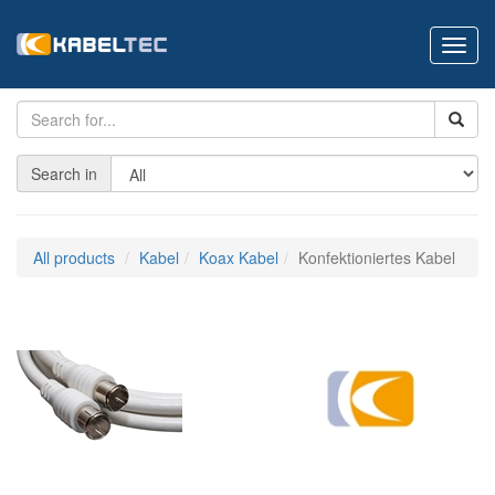
Toggl
navig
Search in
All products
Kabel
Koax Kabel
Konfektioniertes Kabel